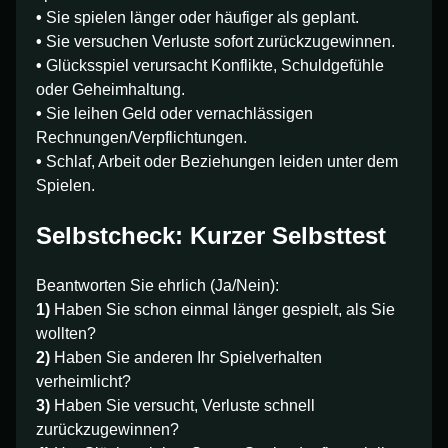
•
Sie spielen länger oder häufiger als geplant.
•
Sie versuchen Verluste sofort zurückzugewinnen.
•
Glücksspiel verursacht Konflikte, Schuldgefühle
oder Geheimhaltung.
•
Sie leihen Geld oder vernachlässigen
Rechnungen/Verpflichtungen.
•
Schlaf, Arbeit oder Beziehungen leiden unter dem
Spielen.
Selbstcheck: Kurzer Selbsttest
Beantworten Sie ehrlich (Ja/Nein):
1)
Haben Sie schon einmal länger gespielt, als Sie
wollten?
2)
Haben Sie anderen Ihr Spielverhalten
verheimlicht?
3)
Haben Sie versucht, Verluste schnell
zurückzugewinnen?