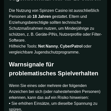
Die Nutzung von Spinzen Casino ist ausschließlich
Personen ab
18 Jahren
gestattet. Eltern und
Erziehungsberechtigte sollten technische
Schutzmaßnahmen nutzen, um Minderjährige zu
schützen, z. B. Geräte-PINs, Nutzerprofile oder Filter-
Software.
Hilfreiche Tools:
Net Nanny
,
CyberPatrol
oder
vergleichbare Jugendschutzprogramme.
Warnsignale für
problematisches Spielverhalten
Wenn Sie eines oder mehrere der folgenden
Anzeichen bei sich (oder nahestehenden Personen)
erkennen, kann das auf ein Risiko hinweisen:
•
Sie erhöhen Einsätze, um dieselbe Spannung zu
spüren.