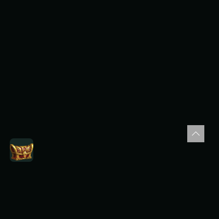
Allgemein