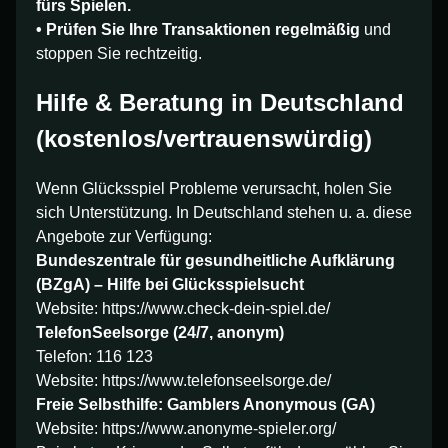
fürs Spielen.
• Prüfen Sie Ihre Transaktionen regelmäßig
und
stoppen Sie rechtzeitig.
Hilfe & Beratung in Deutschland
(kostenlos/vertrauenswürdig)
Wenn Glücksspiel Probleme verursacht, holen Sie
sich Unterstützung. In Deutschland stehen u. a. diese
Angebote zur Verfügung:
Bundeszentrale für gesundheitliche Aufklärung
(BZgA) – Hilfe bei Glücksspielsucht
Website: https://www.check-dein-spiel.de/
TelefonSeelsorge (24/7, anonym)
Telefon: 116 123
Website: https://www.telefonseelsorge.de/
Freie Selbsthilfe: Gamblers Anonymous (GA)
Website: https://www.anonyme-spieler.org/