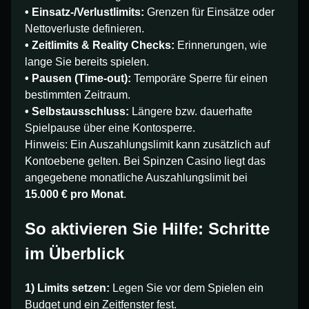
• Einsatz-/Verlustlimits:
Grenzen für Einsätze oder
Nettoverluste definieren.
• Zeitlimits & Reality Checks:
Erinnerungen, wie
lange Sie bereits spielen.
• Pausen (Time-out):
Temporäre Sperre für einen
bestimmten Zeitraum.
• Selbstausschluss:
Längere bzw. dauerhafte
Spielpause über eine Kontosperre.
Hinweis: Ein Auszahlungslimit kann zusätzlich auf
Kontoebene gelten. Bei Spinzen Casino liegt das
angegebene monatliche Auszahlungslimit bei
15.000 € pro Monat
.
So aktivieren Sie Hilfe: Schritte
im Überblick
1) Limits setzen:
Legen Sie vor dem Spielen ein
Budget und ein Zeitfenster fest.